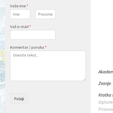
Vaše ime
*
First
Last
Vaš e-mail
*
Komentar / poruka
*
Akadems
Zvanje
:
Kratka 
Pošalji
Diplomi
Proizvo