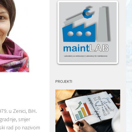
PROJEKTI
979. u Zenici, BiH.
gradnje, smjer
rski rad po nazivom