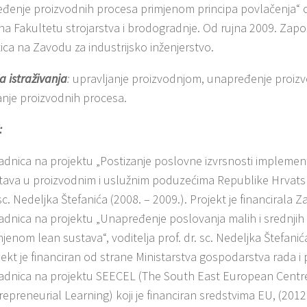
đenje proizvodnih procesa primjenom principa povlačenja“ o
na Fakultetu strojarstva i brodogradnje. Od rujna 2009. Zapo
tica na Zavodu za industrijsko inženjerstvo.
a istraživanja
:
upravljanje proizvodnjom, unapređenje proizv
anje proizvodnih procesa.
:
adnica na projektu „Postizanje poslovne izvrsnosti implemen
tava u proizvodnim i uslužnim poduzećima Republike Hrvatske“
sc. Nedeljka Štefanića (2008. – 2009.). Projekt je financirala Z
adnica na projektu „Unapređenje poslovanja malih i srednji
mjenom lean sustava“, voditelja prof. dr. sc. Nedeljka Štefanić
jekt je financiran od strane Ministarstva gospodarstva rada i
adnica na projektu SEECEL (The South East European Centre
repreneurial Learning) koji je financiran sredstvima EU, (2012