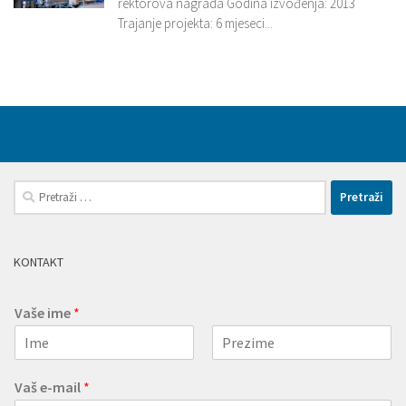
rektorova nagrada Godina izvođenja: 2013
Trajanje projekta: 6 mjeseci...
Pretraži:
KONTAKT
Vaše ime
*
First
Last
Vaš e-mail
*