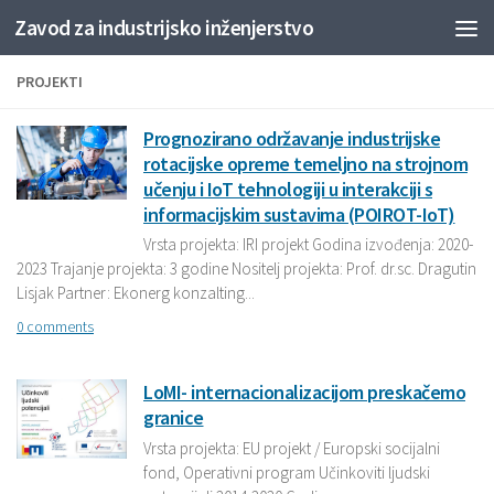
Zavod za industrijsko inženjerstvo
Skip to content
PROJEKTI
Prognozirano održavanje industrijske
rotacijske opreme temeljno na strojnom
učenju i IoT tehnologiji u interakciji s
informacijskim sustavima (POIROT-IoT)
Vrsta projekta: IRI projekt Godina izvođenja: 2020-
2023 Trajanje projekta: 3 godine Nositelj projekta: Prof. dr.sc. Dragutin
Lisjak Partner: Ekonerg konzalting...
0 comments
LoMI- internacionalizacijom preskačemo
granice
Vrsta projekta: EU projekt / Europski socijalni
fond, Operativni program Učinkoviti ljudski